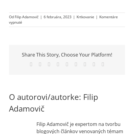
Od
Filip Adamovič
|
6 februára, 2023
|
Krtkovanie
|
Komentáre
na
vypnuté
Kedy
je
vhodné
použiť
trasovanie
Share This Story, Choose Your Platform!
kanalizácie
Facebook
X
Reddit
LinkedIn
WhatsApp
Tumblr
Pinterest
Vk
Email
O autorovi/autorke:
Filip
Adamovič
Filip Adamovič je expertom na tvorbu
blogových článkov venovaných témam