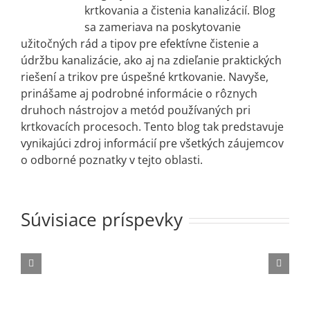
krtkovania a čistenia kanalizácií. Blog
sa zameriava na poskytovanie
užitočných rád a tipov pre efektívne čistenie a
údržbu kanalizácie, ako aj na zdieľanie praktických
riešení a trikov pre úspešné krtkovanie. Navyše,
prinášame aj podrobné informácie o rôznych
druhoch nástrojov a metód používaných pri
krtkovacích procesoch. Tento blog tak predstavuje
vynikajúci zdroj informácií pre všetkých záujemcov
o odborné poznatky v tejto oblasti.
INŠTALÁCIA
Súvisiace príspevky
A
Na
Čo
OPRAVA
čo
je
Najčastejšie
VODOVODNÉ
si
krtkovanie
príznaky
POTRUBIA
dávať
Ako
a
blížiacej
–
pozor
prečistiť
kedy
sa
INŠTALÁCIA