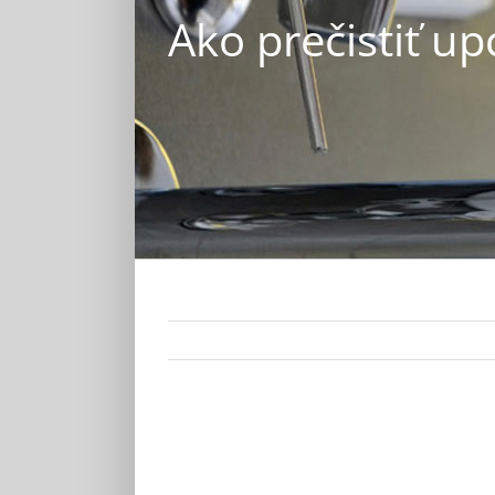
Ako prečistiť up
Zobraziť
väčší
obrázok