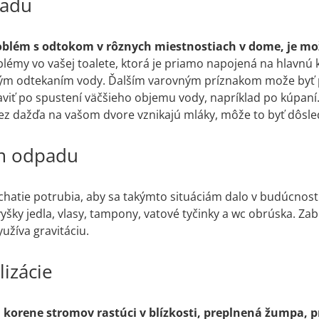
padu
oblém s odtokom v rôznych miestnostiach v dome, je mo
lémy vo vašej toalete, ktorá je priamo napojená na hlavnú 
ým odtekaním vody. Ďalším varovným príznakom može byť p
aviť po spustení väčšieho objemu vody, napríklad po kúpaní.
 bez dažďa na vašom dvore vznikajú mláky, môže to byť dôsle
ím odpadu
pchatie potrubia, aby sa takýmto situáciám dalo v budúcnos
vyšky jedla, vlasy, tampony, vatové tyčinky a wc obrúska. Za
užíva gravitáciu.
izácie
 korene stromov rastúci v blízkosti, preplnená žumpa, 