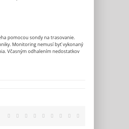
ieha pomocou sondy na trasovanie.
chniky. Monitoring nemusí byť vykonaný
ania. Včasným odhalením nedostatkov
Facebook
X
Reddit
LinkedIn
WhatsApp
Tumblr
Pinterest
Vk
Email