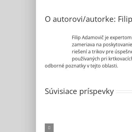
O autorovi/autorke:
Fil
Filip Adamovič je expertom
zameriava na poskytovanie u
riešení a trikov pre úspeš
používaných pri krtkovacíc
odborné poznatky v tejto oblasti.
Súvisiace príspevky
Na čo si dávať
Čo je krtkovanie a
pozor pri výbere
p