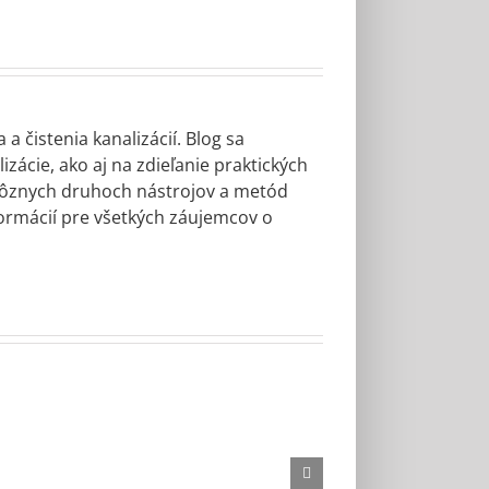
 čistenia kanalizácií. Blog sa
zácie, ako aj na zdieľanie praktických
 rôznych druhoch nástrojov a metód
formácií pre všetkých záujemcov o
ný kameň – aj
en môže byť