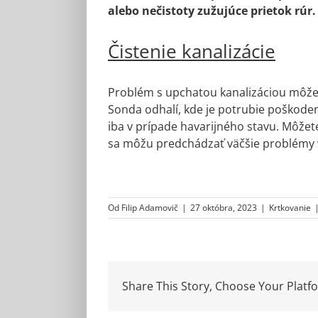
alebo nečistoty zužujúce prietok rúr.
Čistenie kanalizácie
Problém s upchatou kanalizáciou môže
Sonda odhalí, kde je potrubie poškoden
iba v prípade havarijného stavu. Môže
sa môžu predchádzať väčšie problémy v 
Od
Filip Adamovič
|
27 októbra, 2023
|
Krtkovanie
Share This Story, Choose Your Platf