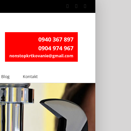
Facebook
Instagram
LinkedIn
0940 367 897
0904 974 967
nonstopkrtkovanie@gmail.com
Blog
Kontakt