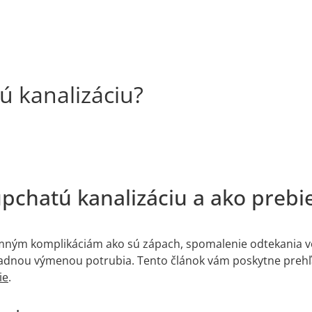
ú kanalizáciu?
 upchatú kanalizáciu a ako prebi
mným komplikáciám ako sú zápach, spomalenie odtekania vo
dnou výmenou potrubia. Tento článok vám poskytne prehľad
ie
.