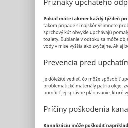
Príznaky upchatého od
Pokiaľ máte takmer každý týždeň pr
takom prípade si najskôr všimnete prob
sprchový kút obvykle upchávajú pomal
toalety. Bublanie v odtoku sa môže obj
vody v mise vyššia ako zvyčajne. Ak aj
Prevencia pred upchat
Je dôležité vedieť, čo môže spôsobiť u
problematické materiály patria oleje, z
pomôcť jej správne plánovanie, ktoré vy
Príčiny poškodenia kanal
Kanalizáciu môže poškodiť napríklad