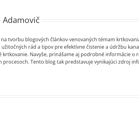
ip Adamovič
 na tvorbu blogových článkov venovaných témam krtkovania a
žitočných rád a tipov pre efektívne čistenie a údržbu kanali
né krtkovanie. Navyše, prinášame aj podrobné informácie o
h procesoch. Tento blog tak predstavuje vynikajúci zdroj in
INŠTALÁCIA A
OPRAVA
VODOVODNÉHO
POTRUBIA –
Vod
Najčastejšie
INŠTALÁCIA
t
ríznaky blížiacej