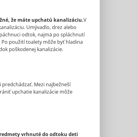
žné, že máte upchatú kanalizáciu.
V
kanalizáciu. Umývadlo, drez alebo
áchnuci odtok, najmä po spláchnutí
 Po použití toalety môže byť hladina
dok poškodenej kanalizácie.
ti predchádzať. Mezi najbežneší
brániť upchatie kanalizácie môže
predmety vrhnuté do odtoku deti