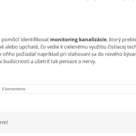
 pomôcť identifikovať
monitoring kanalizácie
, ktorý preb
é alebo upchaté, čo vedie k cielenému využitiu čistiacej te
te oňho požiadať napríklad pri sťahovaní sa do nového býv
budúcnosti a ušetriť tak peniaze a nervy.
|
0 komentárov
orm!