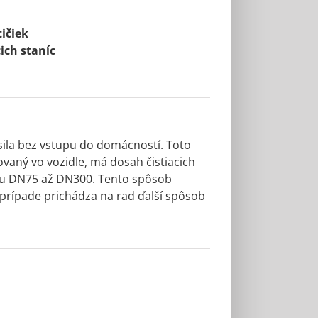
ičiek
ich staníc
 sila bez vstupu do domácností. Toto
ovaný vo vozidle, má dosah čistiacich
meru DN75 až DN300. Tento spôsob
 prípade prichádza na rad ďalší spôsob