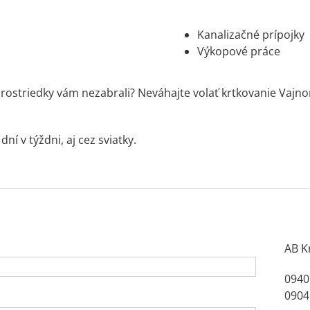
Kanalizačné prípojky
Výkopové práce
prostriedky vám nezabrali? Neváhajte volať krtkovanie Vajno
ní v týždni, aj cez sviatky.
AB K
0940
0904