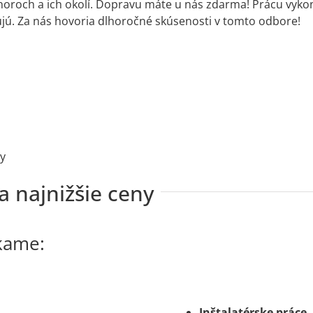
oroch a ich okolí. Dopravu máte u nás zdarma! Prácu vykon
ujú. Za nás hovoria dlhoročné skúsenosti v tomto odbore!
ry
a najnižšie ceny
kame:
Inštalatérske práce