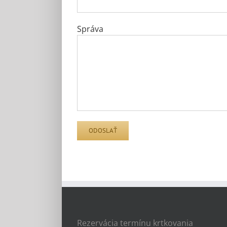
Správa
Rezervácia termínu krtkovania