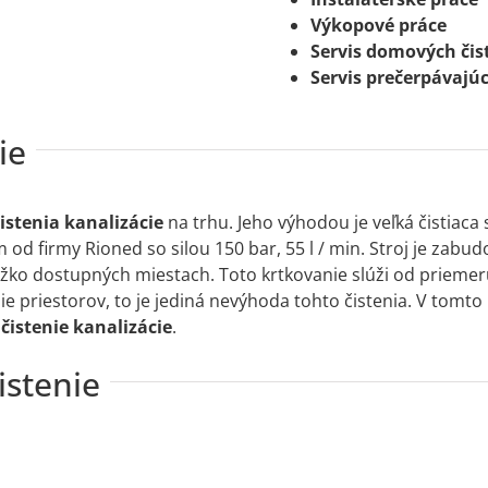
Výkopové práce
Servis domových čist
Servis prečerpávajúc
ie
istenia kanalizácie
na trhu. Jeho výhodou je veľká čistiaca
d firmy Rioned so silou 150 bar, 55 l / min. Stroj je zabud
 ťažko dostupných miestach. Toto krtkovanie slúži od prie
e priestorov, to je jediná nevýhoda tohto čistenia. V tomto
é
čistenie kanalizácie
.
istenie