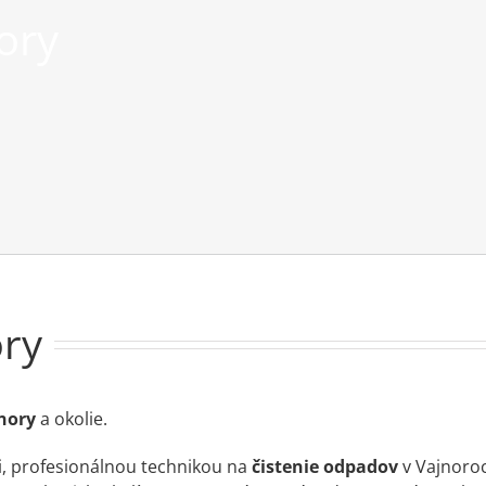
ory
ory
jnory
a okolie.
, profesionálnou technikou na
čistenie odpadov
v Vajnoro