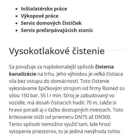
Inštalatérske práce
Výkopové práce
Servis domových čističiek
Servis prečerpávajúcich staníc
Vysokotlakové čistenie
Sa považuje za najdokonalejší spôsob
čistenia
kanalizácie
na trhu. Jeho výhodou je veľká čistiaca
sila bez vstupu do domácností. Toto čistenie
vykonávame špičkovým strojom od firmy Rioned so
silou 150 bar, 55 l / min. Stroj je zabudovaný vo
vozidle, má dosah čistiacich hadíc 70 m, takže si
hravo poradí aj v ťažko dostupných miestach. Toto
krtkovanie slúži od priemeru DN75 až DN300.
Tento spôsob nemožno využiť tam, kde hrozí
vytopenie priestorov, to je jediná nevýhoda tohto