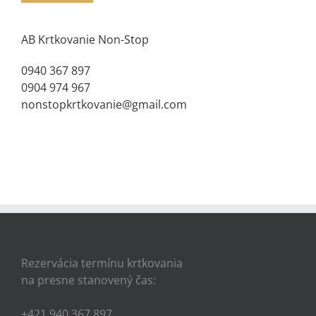
AB Krtkovanie Non-Stop
0940 367 897
0904 974 967
nonstopkrtkovanie@gmail.com
Rezervácia termínu krtkovania
na presne stanovený čas:
+421 940 367 897