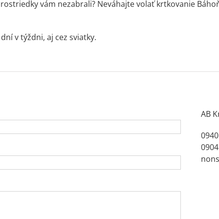
 prostriedky vám nezabrali? Neváhajte volať krtkovanie Báho
ní v týždni, aj cez sviatky.
AB K
0940
0904
nons