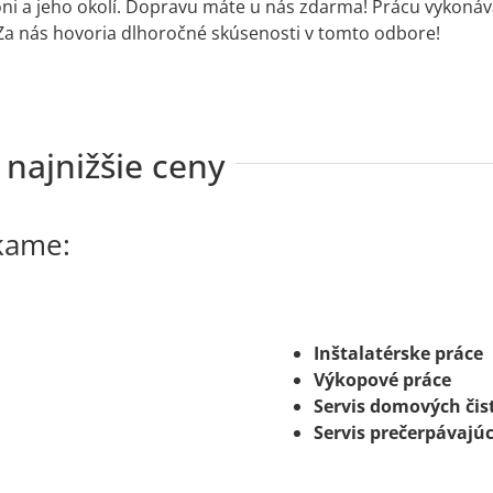
i a jeho okolí. Dopravu máte u nás zdarma! Prácu vykonáva
 Za nás hovoria dlhoročné skúsenosti v tomto odbore!
najnižšie ceny
kame:
Inštalatérske práce
Výkopové práce
Servis domových čist
Servis prečerpávajúc