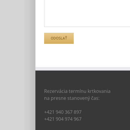
Rezervácia termínu krtkovania
na presne stanovený čas:
+421 940 367 897
+421 904 974 967