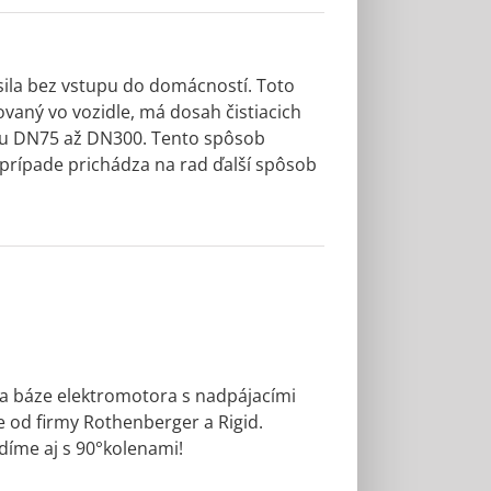
 sila bez vstupu do domácností. Toto
ovaný vo vozidle, má dosah čistiacich
meru DN75 až DN300. Tento spôsob
 prípade prichádza na rad ďalší spôsob
 na báze elektromotora s nadpájacími
e od firmy Rothenberger a Rigid.
díme aj s 90°kolenami!