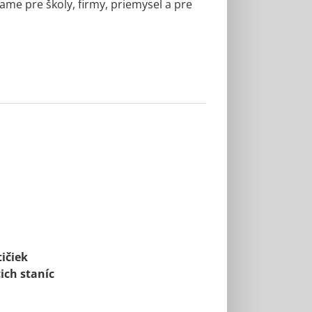
me pre školy, firmy, priemysel a pre
ičiek
ich staníc