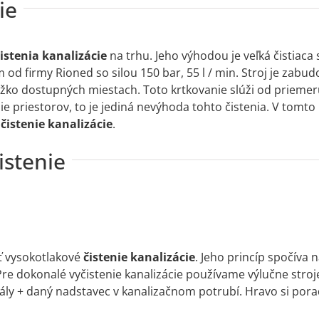
ie
istenia kanalizácie
na trhu. Jeho výhodou je veľká čistiaca
d firmy Rioned so silou 150 bar, 55 l / min. Stroj je zabud
 ťažko dostupných miestach. Toto krtkovanie slúži od prie
e priestorov, to je jediná nevýhoda tohto čistenia. V tomto
é
čistenie kanalizácie
.
istenie
iť vysokotlakové
čistenie kanalizácie
. Jeho princíp spočíva
re dokonalé vyčistenie kanalizácie používame výlučne stroj
irály + daný nadstavec v kanalizačnom potrubí. Hravo si pora