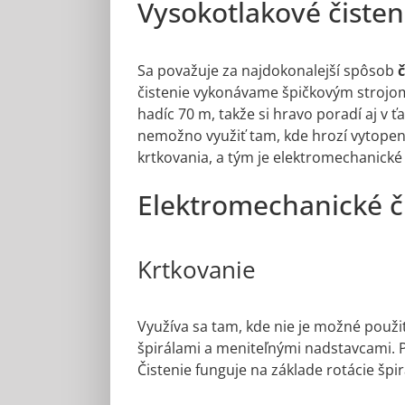
Vysokotlakové čisten
Sa považuje za najdokonalejší spôsob
č
čistenie vykonávame špičkovým strojom o
hadíc 70 m, takže si hravo poradí aj v
nemožno využiť tam, kde hrozí vytopeni
krtkovania, a tým je elektromechanick
Elektromechanické č
Krtkovanie
Využíva sa tam, kde nie je možné použ
špirálami a meniteľnými nadstavcami. P
Čistenie funguje na základe rotácie šp