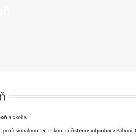
oň
ň
áhoň
a okolie.
, profesionálnou technikou na
čistenie odpadov
v Báhoni.